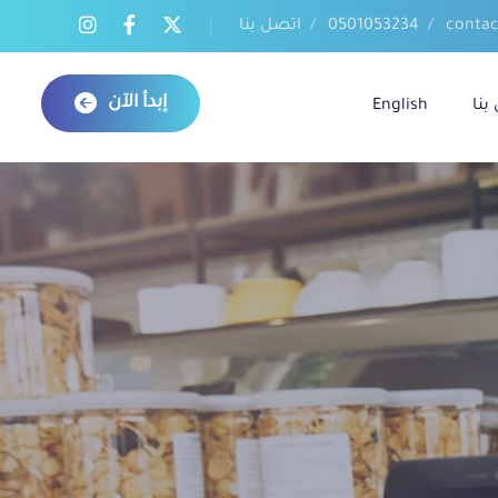
contac
0501053234
اتصل بنا
إبدأ الآن
بنا
English