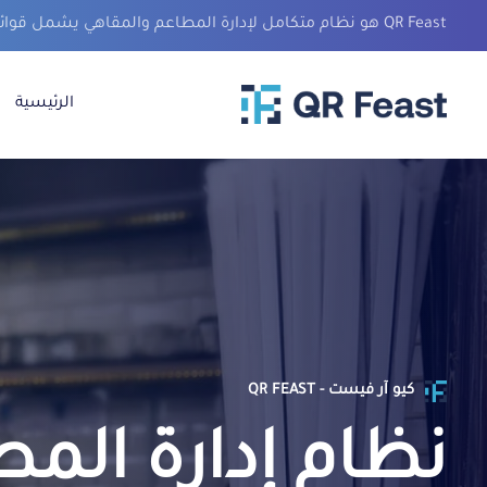
QR Feast هو نظام متكامل لإدارة المطاعم والمقاهي يشمل قوائم الطّعام الإلكترونية عبر رمز QR،
الرئيسية
كيو آر فيست - QR FEAST
نظام إدارة الم