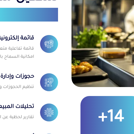
أدوات ذكية
قائمة إلكترونية R
قائمة تفاعلية متع
امكانية السماح با
حجوزات وإدارة
تنظيم الحجوزات وت
تحليلات المبي
+
25
تقارير لحظية عن ال