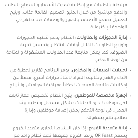
مرتبطة بالطلبات مع إمكانية تحديث الأسعار والسماح بالطلب
والدفع مباشرة من خلال المنيو. تصميم القائمة جذاب، ويتيح
للعميل تصفح الأصناف بالصور والوصفات كما تظهر في
الواجهة الإلكترونية.
إدارة الحجوزات والطاولات:
النظام يدعم تنظيم الحجوزات
وتوزيع الطاولات لتقليل أوقات الانتظار وتحسين تجربة
الضيوف. كما يمكن متابعة عدد الطاولات المشغولة والمتاحة
من لوحة التحكم.
تحليلات المبيعات والمخزون:
يوفر البرنامج تقارير لحظية عن
الأداء والهدر وتكاليف المواد لاتخاذ قرارات أسرع، فضلاً عن
إمكانيات متابعة المبيعات لحظياً ومراقبة الهوامش والأرباح.
أجهزة مخصصة للموظفين:
يتيح النظام تخصيص جهاز تابلت
لكل موظف لإدارة الطلبات بشكل مستقل وتنظيم بيئة
العمل. في لوحة التحكم يمكن إضافة موظفين وإدارة
صلاحياتهم بسهولة.
إدارة متعددة الفروع:
إذا كان النشاط التجاري متعدد الفروع،
يسمح QR Feast بربط الفروع جميعها تحت نظام واحد مع