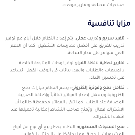
صلاحيات مختلفة وتقارير موحدة.
مزايا تنافسية
تنفيذ سريع وتدريب عملي:
يتم إعداد النظام خلال أيام مع توفير
تدريب للفريق على أفضل ممارسات التشغيل، كما أن الدعم
الفني متوافر على مدار الساعة.
تقارير لحظية لاتخاذ القرار:
توفر لوحات المتابعة الخاصة
بالمبيعات والطلبات والهدر بيانات في الوقت الفعلي تساعد
على تحسين الأداء.
تكامل دفع وفوترة إلكتروني:
يدعم النظام خيارات دفع
إلكترونية ويسهّل إصدار الفواتير تلقائياً وإضافة الضريبة
المضافة عند الطلب. كما تبقى الفواتير محفوظة طالما أن
الاشتراك فعال، ويُمنح صاحب النشاط إمكانية تحميلها عند
انتهاء الاشتراك.
منع المنتجات المحظورة:
النظام يحظر بيع أي نوع من أنواع
المشروبات الروحية، مما يحافظ على الامتثال للقوانين.