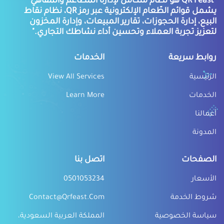
"QR Feast هو نظام متكامل لإدارة المطاعم والمقاهي
يشمل قوائم الطّعام الإلكترونية عبر رمز QR، نظام نقاط
البيع، إدارة الحجوزات، تقارير المبيعات، وإدارة المخزون
لتعزيز تجربة العملاء وتحسين أداء نشاطك التجاري."
روابط سريعة
الخدمات
الرئيسية
View All Services
الخدمات
Learn More
أعمالنا
المدونة
الصفحات
اتصل بنا
الأسعار
0501053234
شروط الخدمة
Contact@qrfeast.com
سياسة الخصوصية
المملكة العربية السعودية،